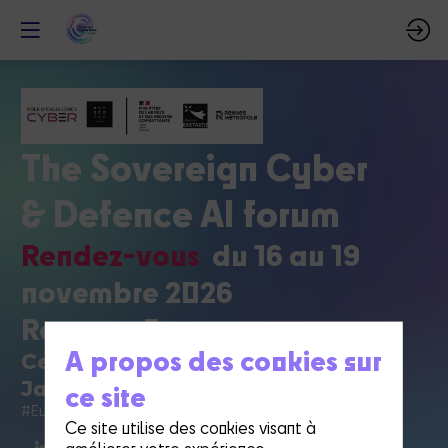
The Sovereign Cyber
& Defence AI forum
Rendez-vous
du 16 au 19
novembre 2026
Rennes - France
A propos des cookies sur
Centre de conférences Couvent des
Jacobins
ce site
#EuroCyberWeek
Ce site utilise des cookies visant à
améliorer votre expérience.