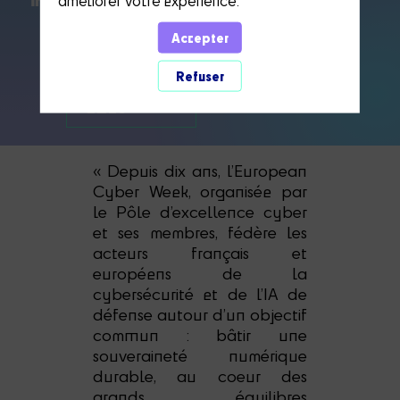
Accepter
> DEVENIR
Refuser
PARTENAIRE
2026
« Depuis dix ans, l’European
Cyber Week, organisée par
le Pôle d’excellence cyber
et ses membres, fédère les
acteurs français et
européens de la
cybersécurité et de l’IA de
défense autour d’un objectif
commun : bâtir une
souveraineté numérique
durable, au coeur des
grands équilibres