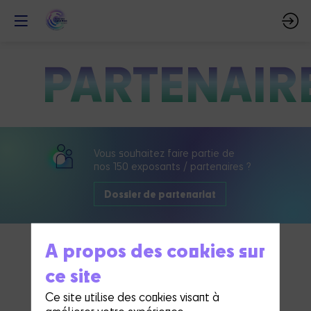
PARTENAIR
Vous souhaitez faire partie de
nos 150 exposants / partenaires ?
Dossier de partenariat
A propos des cookies sur
ce site
Partenaire
Ce site utilise des cookies visant à
améliorer votre expérience.