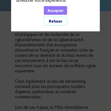
PRÉSENTATION
Accepter
Refuser
L’European cyber week c’est l’évènement de
référence dans les domaines d’études
stratégiques et de recherche de la
cyberdéfense, et de la cybersécurité.
Rassemblement d’un écosystème
d’excellence français et européen, riche au
travers de sa diversité et du haut niveau de
ces intervenants, il est le lieu où se
rencontre tous les acteurs de la filière cyber
souveraine.
C’est également un lieu de networking
convivial pour les participants, leaders
d’opinion, partenaires, et sociétés
commerciales.
Lors de ces 4 jours, le Pôle d’excellence