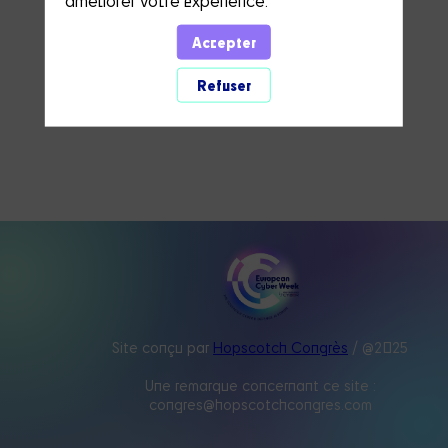
Accepter
Refuser
Site conçu par
Hopscotch Congrès
/ @2025
Une remarque concernant ce site :
congres@hopscotchcongres.com