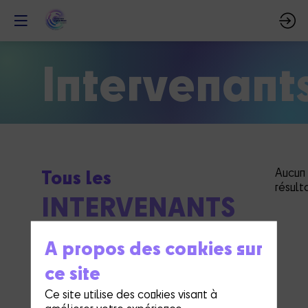
Intervenant
Tous les
Aucun
résult
INTERVENANTS
A propos des cookies sur
ce site
Ce site utilise des cookies visant à
améliorer votre expérience.